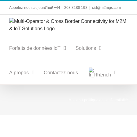
Aller
Appelez-nous aujourd'hui! +44 – 203 3188 198
|
cid@m2mgs.com
au
contenu
Forfaits de données IoT
Solutions
À propos
Contactez-nous
French
Maison
politique de confidentialité
Déclaration de