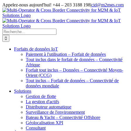
Aller
Appelez-nous aujourd'hui! +44 – 203 3188 198
|
cid@m2mgs.com
au
contenu
Rechercher:
Forfaits de données IoT
Paiement à l'utilisation – Forfait de données
Tout inclus dans le forfait de données – Connectivité
Afrique
Forfait tout inclus – Données – Connectivité Moyen-
Orient (CCG)
Tout inclus – Forfait de données – Connectivité de
données mondiale
Solutions
Gestion de flotte
La gestion d'actifs
Distributeur automatique
Surveillance de l'environnement
Bateau & Yacht – Connectivité Offshore
Géolocalisation XPI
Consultant