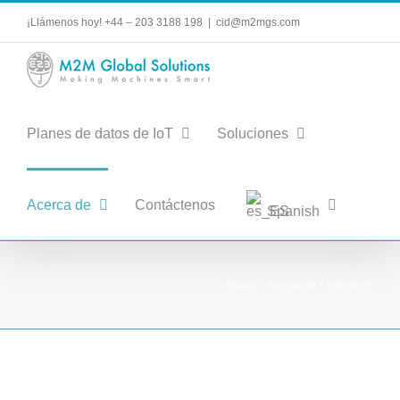
saltar
¡Llámenos hoy! +44 – 203 3188 198
|
cid@m2mgs.com
al
contenido
Planes de datos de IoT
Soluciones
Acerca de
Contáctenos
Spanish
Hogar
Acerca de
Industrias
Industrias